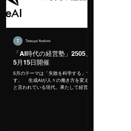
Tetsuya Yoshimi
「AI時代の経営塾」2505、
5月15日開催
5月のテーマは「失敗を科学する」で
す。 生成AIが人々の働き方を変える
と言われている現代。果たして経営は
どのように変わっていくのか？世界初
の経営指導AIの開発を目指すFree AI社
は、豊富な経営経験を持つ講師を集
め、AIに学習させることを目的として
これまでの経営のあり方...