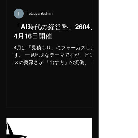
己 18時00分～18時10分：質疑応答
＜休憩：10分＞ 18
Tetsuya Yoshimi
時20分～18時50分：プログラマーとし
「AI時代の経営塾」2604、
ての製品の仕上げについて
4月16日開催
講師：深水拓郎
18時50分～19時00分：質疑応答 19時
4月は「見積もり」にフォーカスしま
00分～19時45分：ディスカッショ
す。 一見地味なテーマですが、ビジネ
スの奥深さが 「出す方」の流儀、「受
け取る方」の心構え、作成手法、等々
様々な角度で「見積もり」に迫りま
す。 ＜日時＞ 2026年4月16日（木）
16時00分～ ＜場所＞ オドラナ（旧
katana）オフィス六本木 セミナール
ーム(8階） 東京都港区六本木2丁目2－
6 福吉町ビル ＜タイムテーブル＞ 15
時50分：開場 ＝＝ 16時00分～16時30
分：清水亮の「見積もり」論
講師：清水亮 16