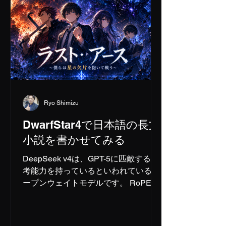
仁（オンライン） 18時30分～19時00
分：担当講師：清水亮 （休憩） 19時
10分～19時40分：担当講師：川崎裕一
（休憩） 19時45分～20時15分：懇親
会（飲み物は当方でご用意します／食
べ物の持ち込み可能です） ＝＝＝
【講師紹介】 海老根 智仁：えびね
ともひと 慶應義塾大学卒業。産能大学
Ryo Shimizu
大学院経営情報学研究科MBA課程修
了。 インターネットビジネスの研究を
DwarfStar4で日本語の長文
していたことがきっかけで、株式会社
小説を書かせてみる
オプトに創業者の一人として合流。
2001年に同社代表取締役に就任。その
DeepSeek v4は、GPT-5に匹敵する思
後、次世代を支えるベンチャー企業を
考能力を持っているといわれているオ
育てるべく、エンジェル投資家を経て
ープンウェイトモデルです。 RoPEを
株式会社レジェン
用いて100万コンテキストに対応して
いるとのことで、これが本当にクラウ
ドAIに匹敵する能力を持っているとす