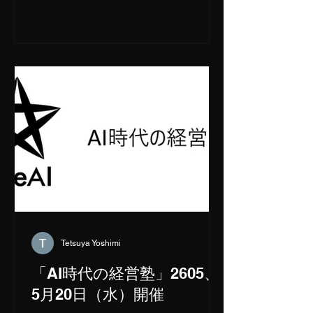
ると強力な選択肢に成り得ます。 しか
し、実際に100万コンテキストを処理
するためには膨大な元データが必要に
なります。 また、実際にDeepSeek v4
を動作させるためには膨大なVRAMを
持つシステムが必要です。 ところが
Redditの開発者が開発した
ds4(DwarfStar4)を使うと、継之助のサ
ブノードであるMac Studio 512GBで
DeepSeek v4 Flashを動作させること
ができます。 そこで実際にDeepSeek
v4に日本語の長編小説を書かせてみて
どのくらいの能力を持っているか測り
たいと思います。 以下はDeepSeek v4
FlashをDwarfStar4で動作させて出力
Tetsuya Yoshimi
した6万字の原稿です。 膨大な文章量
「AI時代の経営塾」2605、
なのでこちらにアップロードできなか
5月20日（水）開催
ったのでnoteにアップロードしてあり
ます。...