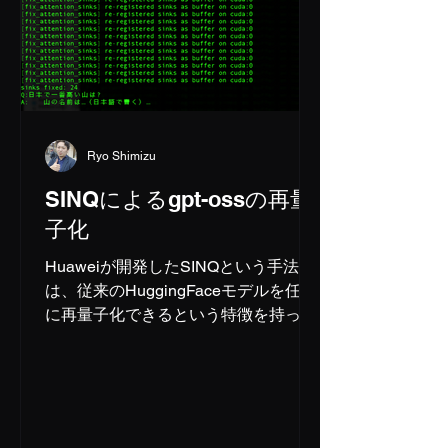
Ryo Shimizu
SINQによるgpt-ossの再量
子化
Huaweiが開発したSINQという手法
は、従来のHuggingFaceモデルを任意
に再量子化できるという特徴を持って
いる。 非常に手軽に量子化できるた
め、有用性がかなり高い方法だと思う
が、実際に量子化する上でいくつか問
題になった落とし穴をメモしてお
く。...