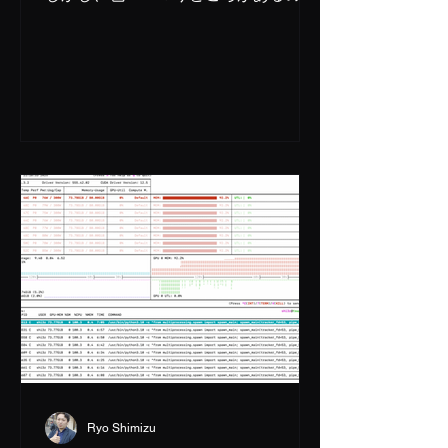
で、いますぐ試してみたい人向けで
す。 ちなみに環境としてはPython3.12
で、Anaconda。mlxのパッケージはこ
んな感じ % pip...
Ryo Shimizu