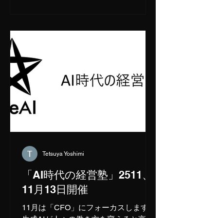
み込んだMac Studio 512GBでも、FP4
は対応していて、最新のDGX Spark
(GB10)に比べても3倍以上の速度で動
作します。 この時代になると、さすが
にAmpare世代のGPUである継之助に
は苦しくなってきます。しかし、それ
でもgpt-ossのような高性能なモデルを
高速に動かしたいというニーズは常に
あります。 そうした悩みに見事答えて
くれたのが、UnslothがDockerととも
にリリースした新しいDocker modelと
いうコマンドです。 このコマンドを使
うとHuggingFace上にあるUnslothの
Tetsuya Yoshimi
量子化モデルを手軽に非Blackwell環境
で試すことができます。 実際に実行し
「AI時代の経営塾」2511、
た時に感じた注意事項は以下の通り ・
11月13日開催
CUDA 12.9以降対応 ・複数GPUある
場合は、自動的に複数のGPUに分散
11月は「CFO」にフォーカスします。