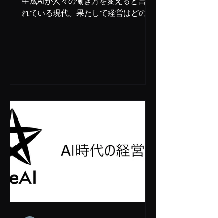
生成AIが人々の働き方を変えると言わ
れている現代。果たして経営はどのよ
うに変わっていくのか？世界初の経営
指導AIの開発を目指すFree AI社は、豊
富な経営経験を持つ講師を集め、AIに
学習させることを目的としてこれまで
の経営のあり方を総括し、これからの
AI時代の新しい経営学の構築を目指し
ます。このイベントは、AIに経営を教
えるための授業を人間のビジネスリー
ダーにシェアし、議論の質を高めるた
めにごく少人数向けに公開するもので
す。 ＜日時＞ 2025年11月13日（木）
17時00分～ ＜場所＞ オドラナ（旧
katana）オフィス六本木 セミナール
ーム(8階） 〒106-0032 東京都港区六
本木2丁目2－6 福吉町ビル ＜タイム
テーブル＞ 16時50分：開場 ＝ 17時00
分～17時40分：「CFOに振り回されな