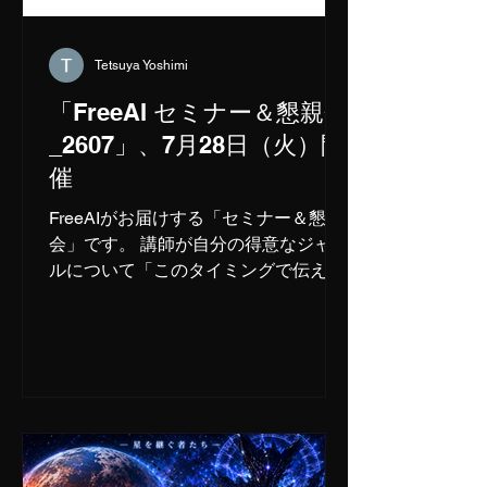
Tetsuya Yoshimi
「FreeAI セミナー＆懇親会
_2607」、7月28日（火）開
催
FreeAIがお届けする「セミナー＆懇親
会」です。 講師が自分の得意なジャン
ルについて「このタイミングで伝えた
いこと」をお話しします。 その後の懇
親会では、セミナーの内容にかかわら
ず、講師やセミナー参加者同士が交流
の場として、情報交換や人脈づくりを
お楽しみいただけます。 【タイムテー
ブル】 ※講師の順番は変わる可能性が
ございます。ご了承ください。 18時
00分～18時30分：担当講師：海老根智