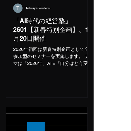
るものです。 https://ai-management-
202602.peatix.com/ ＜日時＞ 2026年2
Tetsuya Yoshimi
月26日（木）17時00分～ ＜場所＞
「AI時代の経営塾」
odorana（旧katana）オフィス六本
2601【新春特別企画】、1
木 セミナールーム(8階） 〒106-0032
東京都港区六本木2丁目2－6 福吉町
月20日開催
ビル
2026年初回は新春特別企画として全員
参加型のセミナーを実施します。 テー
マは「2026年、AI ×『自分はどう変わ
るか』」。 講師の海老根智仁、清水
亮、川崎裕一を交えて参加者全員で討
論をしていくスタイルで実施します。
＜日時＞ 2026年1月20日（火）19時～
21時 ＜場所＞ オドラナ（旧katana）
オフィス六本木 セミナールーム(8
階） 〒106-0032 東京都港区六本木2丁
目2－6 福吉町ビル ＜タイムテーブル
＞ 18時50分：開場 ＝ 19時00分～21時