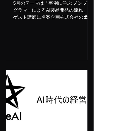
5月のテーマは「事例に学ぶ ノンプロ
グラマーによるAI製品開発の流れ」。
ゲスト講師に名案企画株式会社の𡈽川
尚己さんとプログラマーの深水拓郎さ
んをお迎えして、バイブコーディング
時代の製品開発について深堀りしま
す。 ＜日時＞ 2026年5月20日（水）
17時00分～ ＜場所＞ オドラナ（旧
katana）オフィス六本木 セミナール
ーム(8階） 東京都港区六本木2丁目2－
6 福吉町ビル ＜タイムテーブル＞ ※
最新情報は【コチラ(Peatex）】にてご
確認ください。 16時50分：開場 ＝＝
17時00分～17時30分：バイブコーデ
ィングの最新情報
講師：清水亮
17時30分～18時00分：製品の紹介／
ノンプログラマーとしての開発につい
て 講師：𡈽川尚