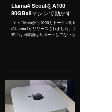
Llama4 ScoutをA100
80GBx8マシンで動かす
ついにMetaから1000万トークン対応
のLlama4がリリースされました。 公
式には日本語はサポートしてないらし
いんですが、日本語が使えないわけが
なく、実際に使えています。 ただ、ど
の説明もH100やH200が前提なので、
A100しか入ってない継之助では
Llama4は実行...