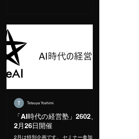
テーブル＞ 15時50分：開場 ＝ 16時00
分～16時30分：ニュービジネスの研究
（仮） 講師：
川崎裕一 16時30分～17時00分：太陽
光発電ビジネスについて（仮）
講師： 西山圭
17時00分～17時30分：ニュービジネ
スの「罠」とは何か？
講師：西山圭、
清水亮、川崎裕一、海老根智仁（オン
ライン） ＜休
憩：10分＞ 17時40分～18時40分：令
和のニュービジネスについて語る
講師：清水亮、
Tetsuya Yoshimi
川崎裕一、海老根智仁（オンライン）
「AI時代の経営塾」2602、
18時40分～18時50分：セミナー受講
2月26日開催
者からの質問 ＝＝ 18時55分
～ ：懇親会（19時30分終了予
2月は特別企画です。 セミナー参加者