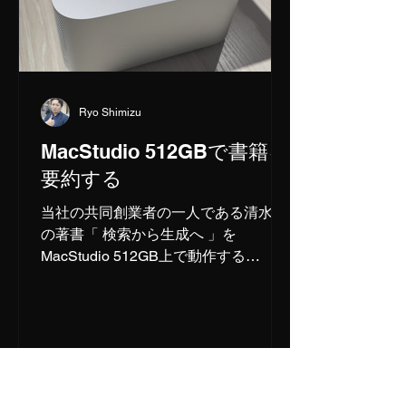
Ryo Shimizu
MacStudio 512GBで書籍を
要約する
当社の共同創業者の一人である清水亮
の著書「 検索から生成へ 」を
MacStudio 512GB上で動作する
DeepSeek-V3-0324を使用して要約さ
せてみました。 DeepSeek-V3-0324の
4ビット量子化版MLXは、16000トー
クンまでしか扱えないため、6つ...