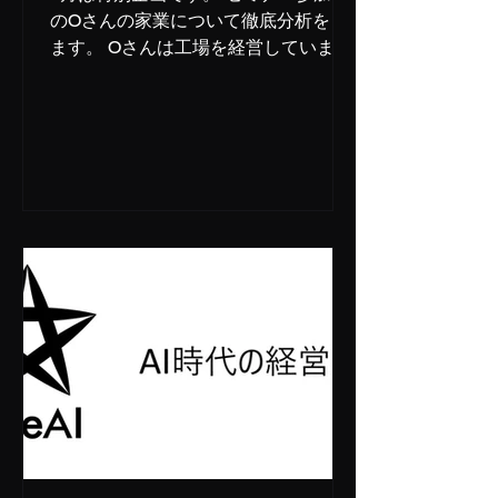
定） ※ドリ
のOさんの家業について徹底分析をし
ます。 Oさんは工場を経営していま
す。そこに様々な問題を抱えているこ
とがセミナーを通じて分かりました。
今回は事前に講師の清水亮が工場を訪
問し、それを踏まえて議論を展開しま
す。 生成AIが人々の働き方を変えると
言われている現代。果たして経営はど
のように変わっていくのか？世界初の
経営指導AIの開発を目指すFree AI社
は、豊富な経営経験を持つ講師を集
め、AIに学習させることを目的として
これまでの経営のあり方を総括し、こ
れからのAI時代の新しい経営学の構築
を目指します。 このイベントは、AIに
経営を教えるための授業を人間のビジ
ネスリーダーにシェアし、議論の質を
高めるためにごく少人数向けに公開す