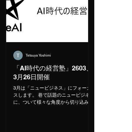
時30分～16時40分：セミナー受講者か
らの質問 ＝ 16時40分～17時10分：
川崎裕一の「見積もり」論
講師：川崎裕一
17時10分～17時20分：セミナー受講
者からの質問
＜休憩：10分＞ 17時30分～18時00
分：海老根智仁の「見積もり」論
Tetsuya Yoshimi
講師：海老根智
「AI時代の経営塾」2603、
仁（オンライン） 18時00分～18時10
3月26日開催
分：セミナー受講者からの質問 ＝ 18
時10分～18時40分：鼎談「見積もり」
3月は「ニュービジネス」にフォーカ
とは何か？...
スします。 巷で話題のニュービジネス
に、ついて様々な角度から切り込みま
す。 ＜日時＞ 2026年3月26日（木）
16時00分～ ＜場所＞ 秋葉原プログラ
ミング教室 〒110-0005 東京都台東区
上野1-16-16 第2三倉ビル4F ＜タイム