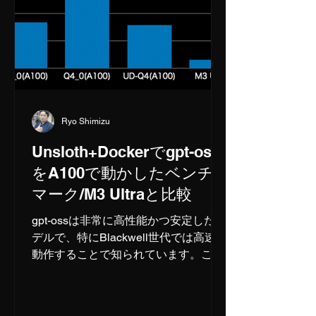
00分：全員参加型討論会／テーマ：
2026年、AI ×『自分はどう変わるか』
講師：海老根
智仁、清水亮、川崎裕一 ※ドリンク、
軽食のみのご提供となります。 ＝ ＜
受講料＞ 30,000円（税込） ※過去実
施のセミナーを受講された方は特別料
Ryo Shimizu
金となります。 ※飲食費を含みます
※限定10名様 ※当日はセミナー会場受
Unsloth+Dockerでgpt-oss
付にて、スタッフにチケット申し込み
をA100で動かしたベンチ
時のお名前をお伝えください。 ＝＝
マーク/M3 Ultraと比較
※講師、内容は変更になる場合がござ
います。 ※AIデータセット作成のため
gpt-ossは非常に高性能かつ安定したモ
の映像撮影
デルで、特にBlackwell世代では高速に
動作することで知られています。これ
はFP4、つまり4ビット浮動小数点を
使っている効果が大きいと言えます。
FreeAIの継之助のサブモジュールに組