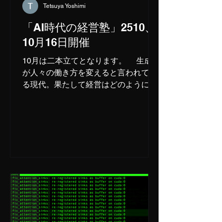
い経営とは」前編
Tetsuya Yoshimi
講師：小栗幹
「AI時代の経営塾」2510、
生 ＜休憩：5
10月16日開催
分＞ 17時45分～18時15分：議論①
講師： 小栗幹
10月は二本立てとなります。 生成AI
生、海老根智仁（オンライン）、清水
が人々の働き方を変えると言われてい
亮
る現代。果たして経営はどのように変
わっていくのか？世界初の経営指導AI
の開発を目指すFree AI社は、豊富な経
営経験を持つ講師を集め、AIに学習さ
せることを目的としてこれまでの経営
のあり方を総括し、...