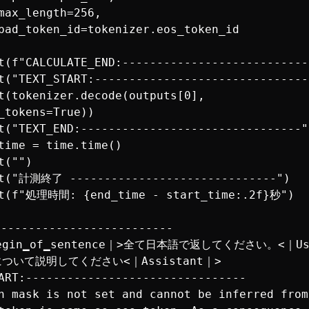
max_length=256,

pad_token_id=tokenizer.eos_token_id

t(f"CALCULATE_END:---------------------------
t("TEXT_START:--------------------------------
t(tokenizer.decode(outputs[0], 
_tokens=True))

t("TEXT_END:--------------------------------")
time = time.time()

("")

nt("計測終了 ------------------------------")

nt(f"処理時間: {end_time - start_time:.2f}秒")

------------------------

begin▁of▁sentence｜>全て日本語で返してください。<｜U
nについて説明してください<｜Assistant｜>

ART:--------------------------------

n mask is not set and cannot be inferred from 