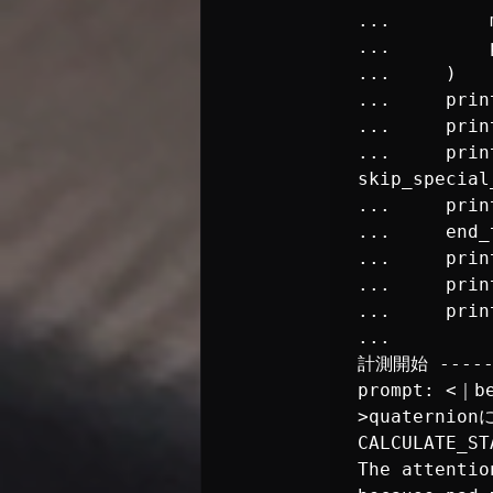
...         
...         
...     )

...     prin
...     prin
...     prin
skip_special
...     prin
...     end_
...     print
...     pri
...     pri
...

計測開始 ------
prompt: <｜
>quaternio
CALCULATE_ST
The attentio