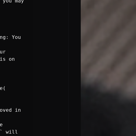
 you may 
ng: You 
s on 
(

oved in 
 
 will 