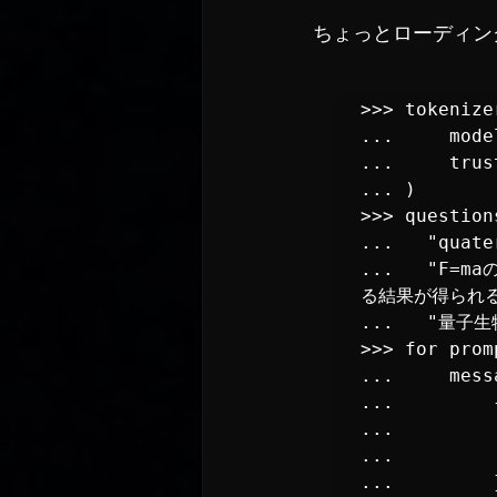
ちょっとローディン
>>> tokenizer = AutoTok
...     mode
...     trus
... )

>>> questions
...   "qua
...   "F=
る結果が得られる
...   "量子
>>> for prom
...     mess
...         {
...         
...       
...         }