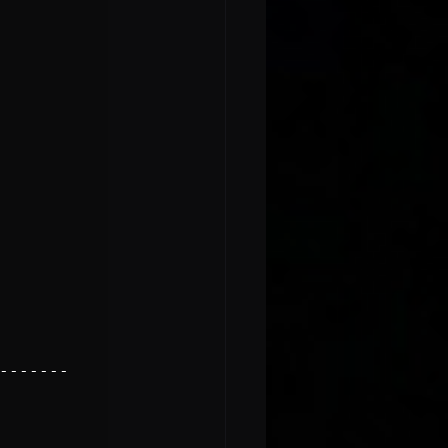
-------