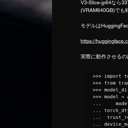
V3-Slice-jp
(VRAM640GB
モデルはHugging
https://huggingface
実際に動作させるのは
>>> import to
>>> from tra
>>> model_di
>>> model = 
...     mode
... torch_dt
...  trust_r