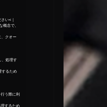
ださい<｜
的な概念で、
に、クオー