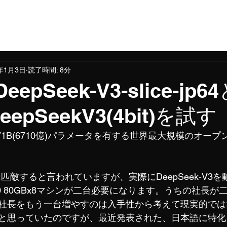
5年1月3日
読了時間: 8分
eepSeek-V3-slice-jp6
DeepSeekV3(4bit)を試す
は、671B(6710億)パラメータを有する世界最大規模のオー
oに匹敵すると言われていますが、実際にDeepSeek-V3
0 80GBx8マシンが二台必要になります。うちの社長が
社長をもう一台増やすのは入手性から考えて現実的では
思っていたのですが、最近発表された、日本語に特化したD