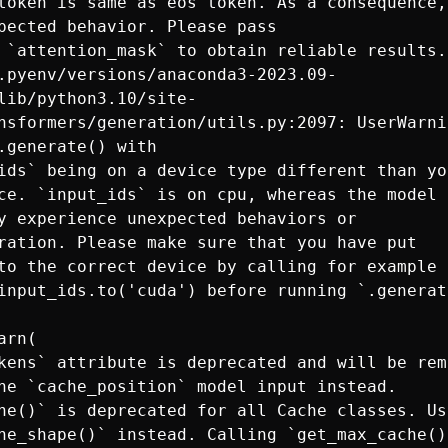
token is same as eos token. As a consequence,
pected behavior. Please pass 

 `attention_mask` to obtain reliable results.

.pyenv/versions/anaconda3-2023.09-
lib/python3.10/site-
nsformers/generation/utils.py:2097: UserWarni
.generate() with

ce. `input_ids` is on cpu, whereas the model i
y experience unexpected behaviors or

to the correct device by calling for example 
input_ids.to('cuda') before running `.generate
kens` attribute is deprecated and will be rem
he `cache_position` model input instead.

he()` is deprecated for all Cache classes. Use
he_shape()` instead. Calling `get_max_cache()`