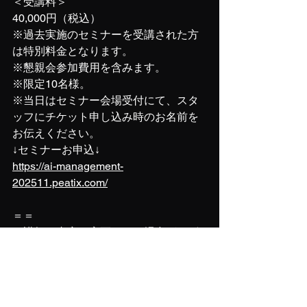
＜受講料＞
40,000円（税込）
※過去実施のセミナーを受講された方
は特別料金となります。
※懇親会参加費用を含みます。
※限定10名様。
※当日はセミナー会場受付にて、スタ
ッフにチケット申し込み時のお名前を
お伝えください。
↓セミナーお申込↓ 
https://ai-management-
202511.peatix.com/
＝＝
※講師、内容は変更になる場合がござ
います。
※AIデータセット作成のための映像撮
影を実施します。ご了承ください。
＝＝