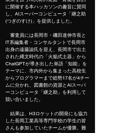
に開催する本ハッカソンの趣旨に賛同
し、AIスーパーコンピュータ「継之助
(つぎのすけ)」を提供しました。
　審査員には長岡市・磯田達伸市長と
IT系編集者・コンサルタントで長岡市
出身の遠藤諭氏を迎え、長岡市で出土
された縄文時代の「火焔式土器」から
ChatGPTが導き出した単語「知能」を
テーマに、市内外から集まった高校生
からプログラマーまで総勢17名が4チー
ムに分かれ、図書館の資源とAIスーパ
ーコンピュータ「継之助」を利用して
競い合いました。
　結果は、H3ロケットの開発にも協力
した長岡工業高等専門学校の学生の皆
さんも参加していたチームが優勝。難