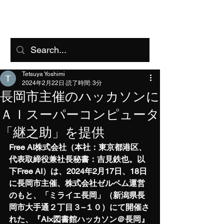
FreeAI
Tetsuya Yoshimi
2024年2月22日
読了時間: 3分
長岡市主催のハッカソンに
ＡＩスーパーコンピュータ
「継之助」を提供
Free AI株式会社（本社：東京都港区、
代表取締役兼社長秘書：吉見鉄也。以
下Free AI）は、2024年2月17日、18日
に長岡市主催、株式会社ゼルペム運営
のもと、「ミライエ長岡」（新潟県長
岡市大手通２丁目３−１０）にて開催さ
れた、『AI×図書館ハッカソン＠長岡』