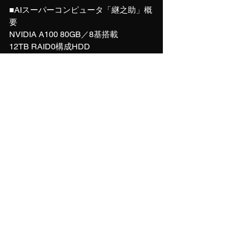
■AIスーパーコンピュータ「継之助」概
要
NVIDIA A100 80GB／8基搭載
12TB RAID0構成HDD
12TB RAID0 SSD
NVMe RAID0 8TB
■AIスーパーコンピュータ「継之助」に
関するお問い合わせは下記までご連絡
ください。
問い合わせ先：info@free-ai.ltd
※使用内容によっては御提供出来ない
場合がございます。
　今後、Free AIでは「継之助」の能力
を活用するための勉強会やハッカソン
の実施も予定。新たなAIスタートアッ
プの育成・投資事業などを行うことを