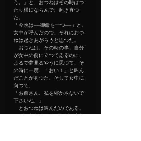
う。」と、おつねはその時ぱつ
たり横にならんで、起き直つ
た。

「今晩は――御飯を一つ――」と、
女中が呼んだので、それにおつ
ねは起きあがらうと思つた。

　おつねは、その時の事、自分
が女中の前に立つてゐるのに、
まるで夢見るやうに思つて、そ
の時に一度、「おい！」と叫ん
だことがあつた。そして女中に
向つて、

「お前さん、私を寝かさないで
下さいね。」

　とおつねは叫んだのである。

　が、女中は、おつねが、自分
の前の座敷に行かなければなら
ないと言つてゐるのに、おつね
は何も彼も聞いてゐずに、女中