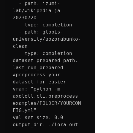
  - path: izumi-
lab/wikipedia-ja-
20230720

    type: completion

  - path: globis-
university/aozorabunko-
clean

    type: completion

dataset_prepared_path: 
last_run_prepared 
#preprocess
 your 
dataset for easier 
vram: "python -m 
axolotl.cli.preprocess 
examples/FOLDER/YOURCON
FIG.yml"

val_set_size: 0.0

output_dir: ./lora-out
