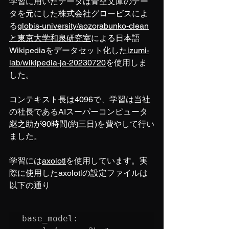
学習に用いたデータは青空文庫のデー
タを元にした株式会社グロービスによ
る
globis-university/aozorabunko-clean
と
東京大学和泉研究室
による日本語
Wikipediaをデータセット化した
izumi-
lab/wikipedia-ja-20230720
を使用しま
した。
コンテキスト長は4096で、学習は当社
の社長であるAIスーパーコンピュータ
継之助が90時間(約三日)を費やして行い
ました。
学習には
axolotl
を使用しています。実
際に使用したaxolotlの設定ファイルは
以下の通り
base_model: 