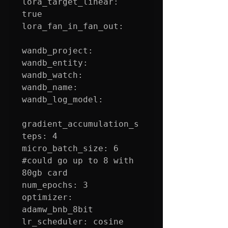
lora_target_linear: 
true

lora_fan_in_fan_out:

wandb_project: 

wandb_entity: 

wandb_watch:

wandb_name: 

wandb_log_model:

gradient_accumulation_s
teps: 4

micro_batch_size: 6 
#could
 go up to 8 with 
80gb card

num_epochs: 3

optimizer: 
adamw_bnb_8bit

lr_scheduler: cosine
