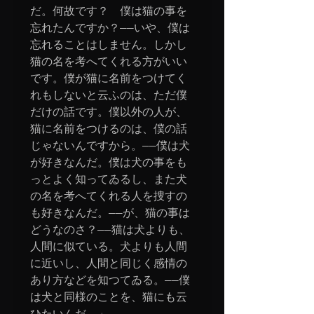
だ。何故です？　僕は猫の事を
忘れたんですか？――いや、僕は
忘れることはしません。しかし
猫の名を考へてくれる方がいい
です。僕が猫に名前をつけてく
れもしないと云ふのは、ただ僕
だけの話です。僕以外の人が、
猫に名前をつけるのは、僕の話
じゃないんですから。――僕は犬
が好きなんだ。僕は犬の事をも
っとよく知ってゐるし、また犬
の名を考へてくれる人を捜すの
も好きなんだ。――が、猫の事は
どうなのさ？――猫は犬よりも、
人間に似ている。犬よりも人間
に近いし、人間と同じく感情の
あり方などを知つてゐる。――僕
は犬と同様のことを、猫にも云
ひたいんだ。」
