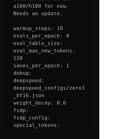
a100/h100 for now. 
Needs an update.

warmup_steps: 10

evals_per_epoch: 4

eval_table_size:

eval_max_new_tokens: 
128

saves_per_epoch: 1

debug:

deepspeed: 
deepspeed_configs/zero3
_bf16.json

weight_decay: 0.0

fsdp: 

fsdp_config: 

special_tokens: