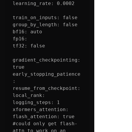
learning_rate: 0.0002

train_on_inputs: false

group_by_length: false

bf16: auto

fp16:

tf32: false

gradient_checkpointing: 
true

early_stopping_patience
:

resume_from_checkpoint:

local_rank:

logging_steps: 1

xformers_attention: 

flash_attention: true 
#could
 only get flash-
attn to work on an 