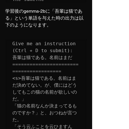
学習後のgemma-2bに「吾輩は猫であ
る」という単語を与えた時の出力は以
下のようになります。
Give me an instruction 
(Ctrl + D to submit): 

吾輩は猫である。名前はまだ

=======================
=================

<s>吾輩は猫である。名前はま
だ決めてない。が、僕にはどう
してもこの猫の名前が欲しいの
だ。」

「猫の名前なんか決まってるも
のですか？」と、おつねが言つ
た。

「そう云ふことを云ひますん