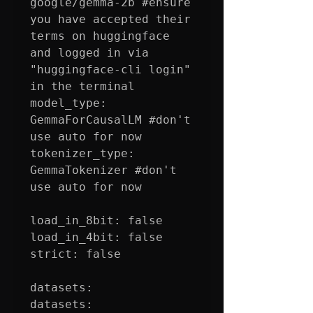
google/gemma-2b 
#ensure
you have accepted their 
terms on huggingface 
and logged in via 
"huggingface-cli login" 
in the terminal

model_type: 
GemmaForCausalLM 
#don
't 
use auto for now

tokenizer_type: 
GemmaTokenizer 
#don
't 
use auto for now

load_in_8bit: false

load_in_4bit: false

strict: false

datasets:

datasets:
