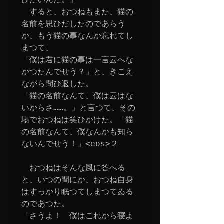
　すると、おつねもまた、猫の
名前を思ひだしたのであらう
か、もう猫の事なんか忘れてし
まつて、

「僕は君に猫の事は一言云へな
かつたんでせう？」と、きこえ
ながら問ひ返した。

「猫の名前なんて、僕は云はな
いからさ……。」と言つて、その
場でおつねは笑ひかけた。「猫
の名前なんて、僕なんかも知ら
ないんでせう！」<eos>２

　おつねはそんな風に答へる
と、いつの間にか、おつね自身
はすっかり眠つてしまつてゐる
のであつた。

「さうよ！　僕はこれから寝よ